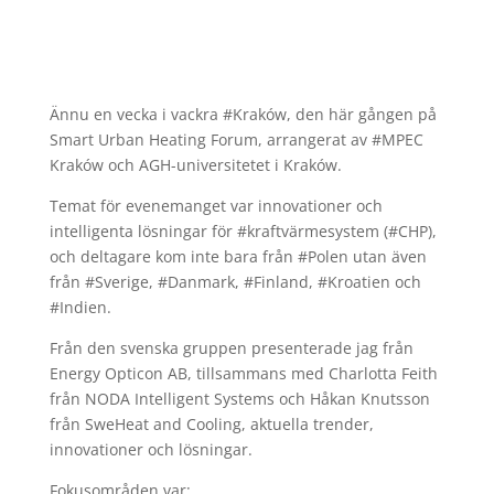
Ännu en vecka i vackra #Kraków, den här gången på
Smart Urban Heating Forum, arrangerat av #MPEC
Kraków och AGH-universitetet i Kraków.
Temat för evenemanget var innovationer och
intelligenta lösningar för #kraftvärmesystem (#CHP),
och deltagare kom inte bara från #Polen utan även
från #Sverige, #Danmark, #Finland, #Kroatien och
#Indien.
Från den svenska gruppen presenterade jag från
Energy Opticon AB, tillsammans med Charlotta Feith
från NODA Intelligent Systems och Håkan Knutsson
från SweHeat and Cooling, aktuella trender,
innovationer och lösningar.
Fokusområden var: