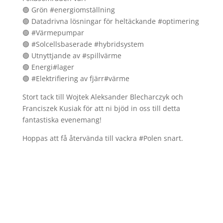
🟢 Grön #energiomställning
🟢 Datadrivna lösningar för heltäckande #optimering
🟢 #Värmepumpar
🟢 #Solcellsbaserade #hybridsystem
🟢 Utnyttjande av #spillvärme
🟢 Energi#lager
🟢 #Elektrifiering av fjärr#värme
Stort tack till Wojtek Aleksander Blecharczyk och
Franciszek Kusiak för att ni bjöd in oss till detta
fantastiska evenemang!
Hoppas att få återvända till vackra #Polen snart.